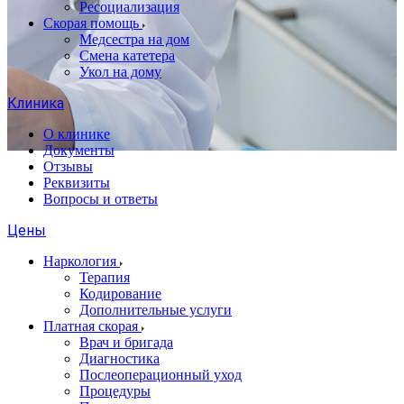
Ресоциализация
Скорая помощь
Медсестра на дом
Смена катетера
Укол на дому
Клиника
О клинике
Документы
Отзывы
Реквизиты
Вопросы и ответы
Цены
Наркология
Терапия
Кодирование
Дополнительные услуги
Платная скорая
Врач и бригада
Диагностика
Послеоперационный уход
Процедуры