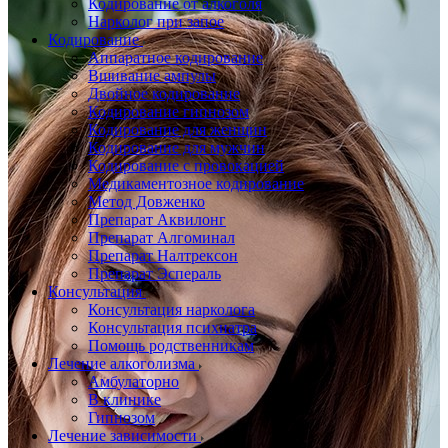
Кодирование от алкоголя
Нарколог при запое
Кодирование
Аппаратное кодирование
Вшивание ампулы
Двойное кодирование
Кодирование гипнозом
Кодирование для женщин
Кодирование для мужчин
Кодирование с провокацией
Медикаментозное кодирование
Метод Довженко
Препарат Аквилонг
Препарат Алгоминал
Препарат Налтрексон
Препарат Эспераль
Консультация
Консультация нарколога
Консультация психиатра
Помощь родственникам
Лечение алкоголизма
Амбулаторно
В клинике
Гипнозом
Лечение зависимости