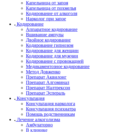
Капельница от запоя
Капельница от похмелья
Кодирование от алкоголя
Нарколог при запое
Кодирование
Аппаратное кодирование
Вшивание ампулы
Двойное кодирование
Кодирование гипнозом
Кодирование для женщин
Кодирование для мужчин
Кодирование с провокацией
Медикаментозное кодирование
Метод Довженко
Препарат Аквилонг
Препарат Алгоминал
Препарат Налтрексон
Препарат Эспераль
Консультация
Консультация нарколога
Консультация психиатра
Помощь родственникам
Лечение алкоголизма
Амбулаторно
В клинике