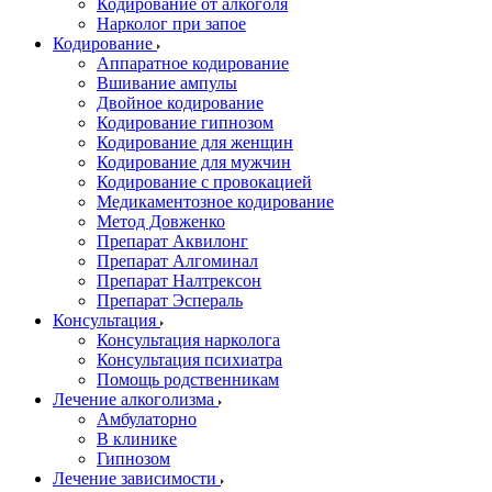
Кодирование от алкоголя
Нарколог при запое
Кодирование
Аппаратное кодирование
Вшивание ампулы
Двойное кодирование
Кодирование гипнозом
Кодирование для женщин
Кодирование для мужчин
Кодирование с провокацией
Медикаментозное кодирование
Метод Довженко
Препарат Аквилонг
Препарат Алгоминал
Препарат Налтрексон
Препарат Эспераль
Консультация
Консультация нарколога
Консультация психиатра
Помощь родственникам
Лечение алкоголизма
Амбулаторно
В клинике
Гипнозом
Лечение зависимости