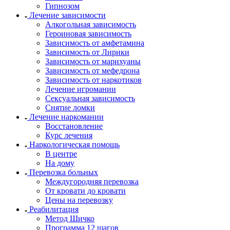
Гипнозом
Лечение зависимости
Алкогольная зависимость
Героиновая зависимость
Зависимость от амфетамина
Зависимость от Лирики
Зависимость от марихуаны
Зависимость от мефедрона
Зависимость от наркотиков
Лечение игромании
Сексуальная зависимость
Снятие ломки
Лечение наркомании
Восстановление
Курс лечения
Наркологическая помощь
В центре
На дому
Перевозка больных
Междугородняя перевозка
От кровати до кровати
Цены на перевозку
Реабилитация
Метод Шичко
Программа 12 шагов