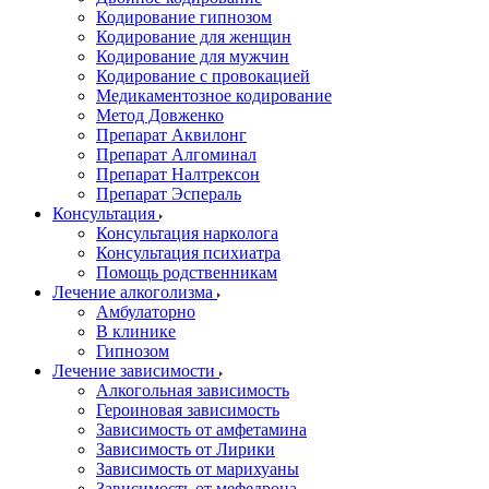
Кодирование гипнозом
Кодирование для женщин
Кодирование для мужчин
Кодирование с провокацией
Медикаментозное кодирование
Метод Довженко
Препарат Аквилонг
Препарат Алгоминал
Препарат Налтрексон
Препарат Эспераль
Консультация
Консультация нарколога
Консультация психиатра
Помощь родственникам
Лечение алкоголизма
Амбулаторно
В клинике
Гипнозом
Лечение зависимости
Алкогольная зависимость
Героиновая зависимость
Зависимость от амфетамина
Зависимость от Лирики
Зависимость от марихуаны
Зависимость от мефедрона