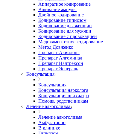
Аппаратное кодирование
Вшивание ампулы
Двойное кодирование
Кодирование гипнозом
Кодирование для женщин
Кодирование для мужчин
Кодирование с провокацией
Медикаментозное кодирование
Метод Довженко
Препарат Аквилонг
Препарат Алгоминал
Препарат Налтрексон
Препарат Эспераль
Консультация
Консультация
Консультация нарколога
Консультация психиатра
Помощь родственникам
Лечение алкоголизма
Лечение алкоголизма
Амбулаторно
В клинике
Гипнозом