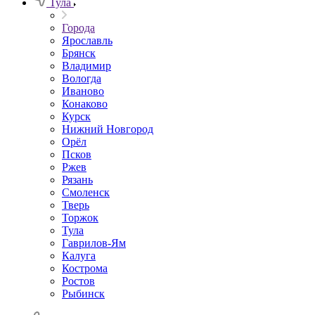
Тула
Города
Ярославль
Брянск
Владимир
Вологда
Иваново
Конаково
Курск
Нижний Новгород
Орёл
Псков
Ржев
Рязань
Смоленск
Тверь
Торжок
Тула
Гаврилов-Ям
Калуга
Кострома
Ростов
Рыбинск